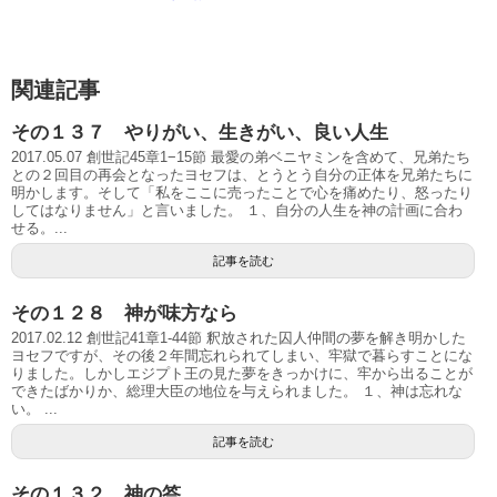
関連記事
その１３７ やりがい、生きがい、良い人生
2017.05.07 創世記45章1−15節 最愛の弟ベニヤミンを含めて、兄弟たち
との２回目の再会となったヨセフは、とうとう自分の正体を兄弟たちに
明かします。そして「私をここに売ったことで心を痛めたり、怒ったり
してはなりません」と言いました。 １、自分の人生を神の計画に合わ
せる。...
記事を読む
その１２８ 神が味方なら
2017.02.12 創世記41章1-44節 釈放された囚人仲間の夢を解き明かした
ヨセフですが、その後２年間忘れられてしまい、牢獄で暮らすことにな
りました。しかしエジプト王の見た夢をきっかけに、牢から出ることが
できたばかりか、総理大臣の地位を与えられました。 １、神は忘れな
い。 ...
記事を読む
その１３２ 神の答