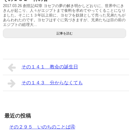
2017.03.26 創世記42章 ヨセフの夢の解き明かしどおりに、世界中にき
きんが起こり、人々がエジプトまで食料を求めてやってくることになり
ました。そこに１３年以上前に、ヨセフを奴隷として売った兄弟たちが
あらわれたのです。ヨセフはすぐに気づきますが、兄弟たちは目の前の
エジプトの総理大...
記事を読む
その１４１ 教会の誕生日
その１４３ 分からなくても
最近の投稿
その２９５ いのちのことば④