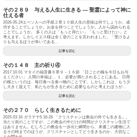
その２８９ 与える人生に生きる ― 聖霊によって神に
仕える者
2026.05.24エペソ人への手紙２章１０節人生の意味は何でしょうか。成
功することでしょうか。お金を持つことでしょうか。人から認められる
ことでしょうか。 多くの人は「もっと得たい」「もっと受けたい」と
考えます。しかしイエス様は全く逆のことを言われました。「受けるよ
りも与えるほうが幸いである...
記事を読む
その１４８ 主の祈り④
2017.10.01 マタイの福音書６章９－１６節 「日ごとの糧を今日もお与
えください」 人間の幸福は… １、必要が満たされることにある。 日用
の糧というのは、毎日食べる食べ物のことです。しかしこれは、もう少
し大きく捉えて、私たちが生きるために必要なものと考えたほうが...
記事を読む
その２７０ らしく生きるために
2025.03.16 ガラテヤ5:16-26 「クリスチャンは教会の外でも生きる」。
当たり前のことですが、この教会の中だけの時間がクリスチャン生活で
はありません。むしろこの教会を一歩出た瞬間から、来週この建物に入
るその時までのほうが、クリスチャンとしてどう生きるのか、大切なこ
とが問われ...