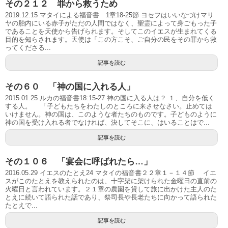
その２１２ 罪から救うため
2019.12.15 マタイによる福音書 1章18-25節 ヨセフはいいなづけマリ
ヤの胎内にいる赤子がただの人間ではなく、聖霊によって身ごもった子
であることを天使から告げられます。そしてこのイエスが生まれてくる
目的を知らされます。天使は「この方こそ、ご自分の民をその罪から救
ってくださる...
記事を読む
その６０ 「神の国に入れる人」
2015.01.25 ルカの福音書18:15-27 神の国に入る人は？ １、自分を低く
する人。 「子どもたちをわたしのところに来させなさい。止めては
いけません。神の国は、このような者たちのものです。子どものように
神の国を受け入れる者でなければ、決してそこに、はいることはで...
記事を読む
その１０６ 「宴会に呼ばれたら…」
2016.05.29 イエスのたとえ24 マタイの福音書２２章１－１４節 イエ
スがこのたとえを教えられたのは、十字架に架けられた金曜日の直前の
火曜日と言われています。２１章の農園を貸して旅に出かけた主人のた
とえに続いて語られた話であり、祭司長や長老たちに向かって語られた
たとえで...
記事を読む