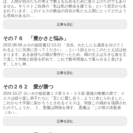
ば、人間が自分たちの考えで教えを広めるために造り上げたのでもあり
ません。キリストご自身の「私は私の教会を建てる」という宣言から生
まれています。このイエスの教会の存在が私たち人間にとってどのよう
な意味があるの...
記事を読む
その７６ 「豊かさと悩み」
2015.08.09 ルカの福音書12:13-21 「先生、わたしにも遺産を分けてく
れるように兄弟に言ってください。」という訴えからこのたとえ話は始
まります。ある金持ちの畑が豊作だったため、畑の主人は大きな倉を立
て直して作物と財産を貯めて、これで数年間遊んで暮らせると喜びま
す。しかし神...
記事を読む
その２６２ 愛が勝つ
2024.10.27 ヨハネの福音書１３章３４－３５節 最後の晩餐の席で、イ
エスは繰り返し弟子たちに「互いに愛し合う」ように命じられました。
これから十字架に架かろうとされるイエスは、何故この戒めを強調され
たのでしょうか。 １、悪魔は関係を壊す。 悪魔は「この世の支配者
（ヨハ...
記事を読む