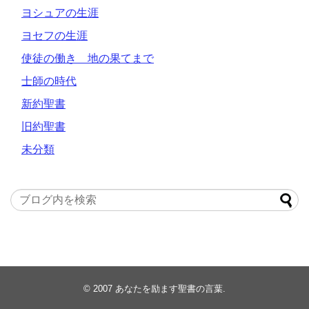
ヨシュアの生涯
ヨセフの生涯
使徒の働き 地の果てまで
士師の時代
新約聖書
旧約聖書
未分類
© 2007
あなたを励ます聖書の言葉
.