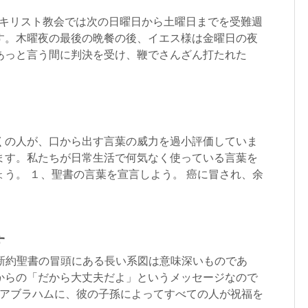
17-37 キリスト教会では次の日曜日から土曜日までを受難週
す。木曜夜の最後の晩餐の後、イエス様は金曜日の夜
あっと言う間に判決を受け、鞭でさんざん打たれた
:10 多くの人が、口から出す言葉の威力を過小評価していま
ます。私たちが日常生活で何気なく使っている言葉を
う。 １、聖書の言葉を宣言しよう。 癌に冒され、余
す
-17節 新約聖書の冒頭にある長い系図は意味深いものであ
からの「だから大丈夫だよ」というメッセージなので
はアブラハムに、彼の子孫によってすべての人が祝福を