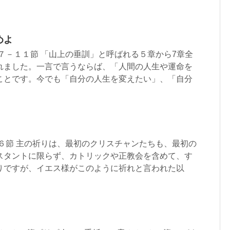
めよ
 ７章７－１１節 「山上の垂訓」と呼ばれる５章から7章全
れました。一言で言うならば、「人間の人生や運命を
ことです。今でも「自分の人生を変えたい」、「自分
９－１６節 主の祈りは、最初のクリスチャンたちも、最初の
スタントに限らず、カトリックや正教会を含めて、す
りですが、イエス様がこのように祈れと言われた以