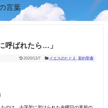
の言葉
に呼ばれたら…」
2020/12/7
イエスのたとえ
,
新約聖書
節
たのは、十字架に架けられた金曜日の直前の