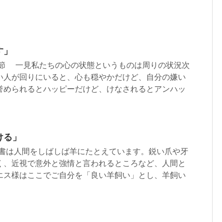
す」
3章1-4節 一見私たちの心の状態というものは周りの状況次
い人が回りにいると、心も穏やかだけど、自分の嫌い
誉められるとハッピーだけど、けなされるとアンハッ
ける」
1-4 聖書は人間をしばしば羊にたとえています。鋭い爪や牙
く、近視で意外と強情と言われるところなど、人間と
エス様はここでご自分を「良い羊飼い」とし、羊飼い