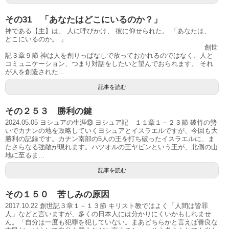
その31 「あなたはどこにいるのか？」
神である【主】は、 人に呼びかけ、 彼に仰せられた。 「あなたは、
どこにいるのか。 」
創世
記３章９節 神は人を創りっぱなしで放っておかれるのではなく、人と
コミュニケーション、つまり対話をしたいと望んでおられます。 それ
が人を創造された...
記事を読む
その２５３ 勝利の鍵
2024.05.05 ヨシュアの生涯⑬ ヨシュア記 １１章１－２３節 破竹の勢
いでカナンの地を政略していくヨシュアとイスラエルですが、今回も大
勝利の記録です。カナン南部の5人の王を打ち破ったイスラエルに、ま
たさらなる強敵が現れます。ハツオルの王ヤビンという王が、北側の山
地に至るま...
記事を読む
その１５０ 苦しみの原因
2017.10.22 創世記３章１－１３節 キリスト教ではよく「人間は皆罪
人」などと言いますが、多くの日本人には分かりにくいかもしれませ
ん。「自分は一度も犯罪を犯していない。まあどちらかと言えば善良な