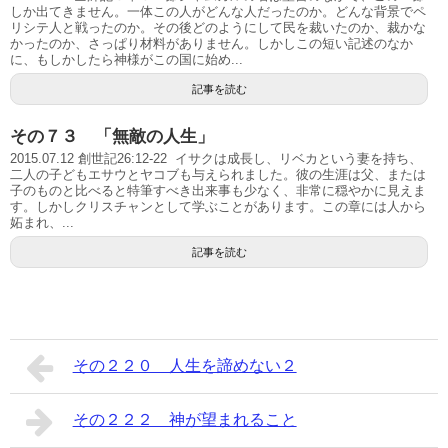
しか出てきません。一体この人がどんな人だったのか。どんな背景でペ
リシテ人と戦ったのか。その後どのようにして民を裁いたのか、裁かな
かったのか、さっぱり材料がありません。しかしこの短い記述のなか
に、もしかしたら神様がこの国に始め...
記事を読む
その７３ 「無敵の人生」
2015.07.12 創世記26:12-22 イサクは成長し、リベカという妻を持ち、
二人の子どもエサウとヤコブも与えられました。彼の生涯は父、または
子のものと比べると特筆すべき出来事も少なく、非常に穏やかに見えま
す。しかしクリスチャンとして学ぶことがあります。この章には人から
妬まれ、...
記事を読む
その２２０ 人生を諦めない２
その２２２ 神が望まれること