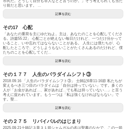
市民だ。どうして自分も罪人などと言うのか。」そう考えられても当た
り前だと思います。 ...
記事を読む
その17 心配
「あなたの重荷を主にゆだねよ。主は、あなたのことを心配してくださ
る。詩篇55:22」 心配ごとが絶えない毎日だけれど、一つだけ分かって
いること、いや忘れてはならないことがある。 人生には僕たちが、心
配したところで、どうしようもないことがたくさんあるのだけれど、僕
たちのことを心配してくだ...
記事を読む
その１７７ 人生のパラダイムシフト③
2018.09.16 「人生のパラダイムシフト③」 士師記6章11-16節 私たちが
変えるべき三つ目のパラダイムは「自分は持っていない」です。多くの
人が「お金があれば…、家があれば…でも私は持っていない…」と言う
考えに捉われています。もう一つは「私は強くなければならない」で
す。聖...
記事を読む
その２７５ リバイバルのはじまり
2025.09.21士師記３章３１節シャムガルの名は聖書のなかで、この一節