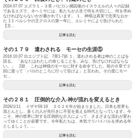
2024.07.07 エズラ１－３章 バビロン捕囚後のイスラエルの人々の記録
であるエズラ、ネヘミヤには、私たちが人生で何を大切にし、何を求め
なければならないかが書かれています。 １、神様は真実で忠実なおか
た 1:1 ペルシヤの王クロスの第一年に、エレミヤにより告げられた
【主...
記事を読む
その１７９ 遣わされる モーセの生涯⑤
2018.10.07 出エジプト記 7章1-7節 １、遣わされる者は神のことばを
語る。 「あなたはわたしの命じることを、みな、告げなければならな
い。」 2節 これは神様のモーセに対する命令でした。前の６章で２
回に渡って「パロのところに行って告げよ」と言われ、その度にモー
セ...
記事を読む
その２８１ 圧倒的な介入‐神が流れを変えるとき
2026/1/11 イザヤ59:19 ２０２６年が始まりました。日本も世界も
混とんとし、多くの人が先行きに不安を覚える時代となっています。今
こそ、神の世界に対する圧倒的な介入によって、さまざまな流れが変わ
ってゆくことが必要です。今年私たちは、本気でリバイバルを求める年
としましょう。...
記事を読む