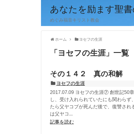
あなたを励ます聖書
めぐみ福音キリスト教会
ホーム
ヨセフの生涯
「
ヨセフの生涯
」
一覧
その１４２ 真の和解
ヨセフの生涯
2017.07.09 ヨセフの生涯⑦ 創世記
し、受け入れられていたにも関わらず
たら父ヤコブが死んだ後で、復讐され
は父ヤコ...
記事を読む