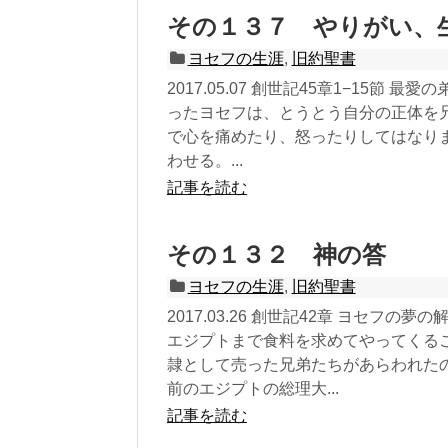
その１３７ やりがい、
ヨセフの生涯
,
旧約聖書
2017.05.07 創世記45章1−15
ったヨセフは、とうとう自分の正体を
で心を痛めたり、怒ったりしてはなり
わせる。...
記事を読む
その１３２ 神の答
ヨセフの生涯
,
旧約聖書
2017.03.26 創世記42章 ヨセ
エジプトまで食料を求めてやってくる
隷として売った兄弟たちがあらわれた
前のエジプトの総理大...
記事を読む