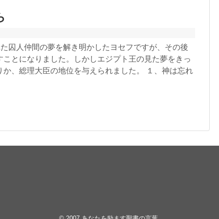
ら
節 釈放された囚人仲間の夢を解き明かしたヨセフですが、その後
すことになりました。しかしエジプト王の見た夢をきっ
りか、総理大臣の地位を与えられました。 １、神は忘れ
© 2007
あなたを励ます聖書の言葉
.