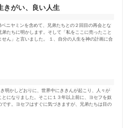
生きがい、良い人生
節 最愛の弟ベニヤミンを含めて、兄弟たちとの２回目の再会とな
兄弟たちに明かします。そして「私をここに売ったこと
ません」と言いました。 １、自分の人生を神の計画に合
フの夢の解き明かしどおりに、世界中にききんが起こり、人々が
ことになりました。そこに１３年以上前に、ヨセフを奴
のです。ヨセフはすぐに気づきますが、兄弟たちは目の