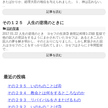
きたばかりか、総理大臣の地位を与えられました。 １、神は忘れない。
...
記事を読む
その１２５ 人生の逆境のときに
旧約聖書
2017.01.22 人生の逆境のとき ヨセフの生涯③ 創世記40章1-23節 監獄で
他の囚人の世話をするようにまかされていたヨセフは、あるとき二人の
囚人の夢を解き明かし、そのとおりになりました。しかし釈放された囚
人はヨセフのことをすっかり忘れてしまい、ヨセフはさらに２年間監獄
で...
記事を読む
最近の投稿
その２９５ いのちのことば④
その２９４ 教会とは何をするところなのか
その２９３ リバイバルをさまたげるもの
その２９２ いのちのことば③