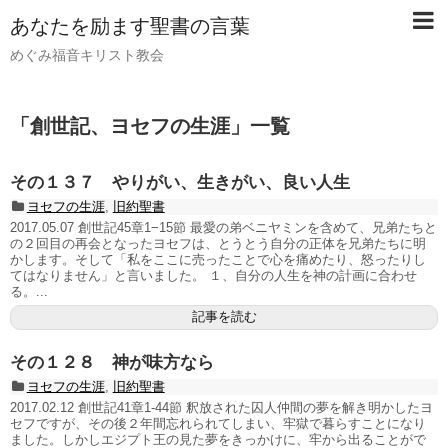
あなたを励ます聖書の言葉
めぐみ福音キリスト教会
「
創世記、ヨセフの生涯
」
一覧
その１３７ やりがい、生きがい、良い人生
ヨセフの生涯
,
旧約聖書
2017.05.07 創世記45章1−15節 最愛の弟ベニヤミンを含めて、兄弟たちと
の２回目の再会となったヨセフは、とうとう自分の正体を兄弟たちに明
かします。そして「私をここに売ったことで心を痛めたり、怒ったりし
てはなりません」と言いました。 １、自分の人生を神の計画に合わせ
る。...
記事を読む
その１２８ 神が味方なら
ヨセフの生涯
,
旧約聖書
2017.02.12 創世記41章1-44節 釈放された囚人仲間の夢を解き明かしたヨ
セフですが、その後２年間忘れられてしまい、牢獄で暮らすことになり
ました。しかしエジプト王の見た夢をきっかけに、牢から出ることがで