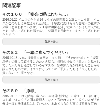
関連記事
その１０６ 「宴会に呼ばれたら…」
2016.05.29 イエスのたとえ24 マタイの福音書２２章１－１４節 イエ
スがこのたとえを教えられたのは、十字架に架けられた金曜日の直前の
火曜日と言われています。２１章の農園を貸して旅に出かけた主人のた
とえに続いて語られた話であり、祭司長や長老たちに向かって語られた
たとえで...
記事を読む
その８２ 「一緒に喜んでください」
2015.10.18 ルカの福音書１５章８－１０節 「失われた羊」と「放蕩
息子」の間に位置するこのたとえ話も、当時の社会で「罪人」と見られ
ていた人たちと過ごしているイエスを、宗教家たちが批判したことから
語られたものです。イエスにとってこの「罪人」たちは「失くした銀
貨」なので、探さなけ...
記事を読む
その５９ 「原罪」
2015.01.18 これで納得!!!救いの一本道④ 創世記 ３章１－１３節 キリ
スト教ではよく「人間は皆罪人」などと言われますが、多くの人が「自
分は一度も法律違反はしていない。まあどちらかと言えば善良な市民