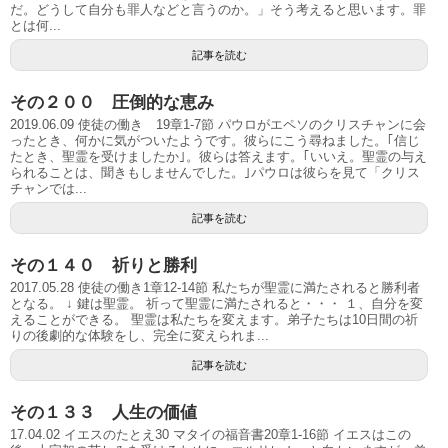
だ。どうして自分も罪人などと言うのか。」そう考えると思います。罪
とは何...
記事を読む
その２００ 圧倒的な恵み
2019.06.09 使徒の働き 19章1-7節 パウロがエペソのクリスチャンに会
ったとき、何かに気がついたようです。彼らにこう尋ねました。｢信じ
たとき、聖霊を受けましたか｣。彼らは答えます。｢いいえ。聖霊の与え
られることは、聞きもしませんでした。｣パウロは彼らを見て「クリス
チャンでは...
記事を読む
その１４０ 祈りと勝利
2017.05.28 使徒の働き1章12-14節 私たちが聖霊に満たされると勝利者
となる。 ↓ 鍵は聖霊。 祈って聖霊に満たされると・・・ １、自分を変
えることができる。 聖霊は私たちを変えます。弟子たちは10日間の祈
りの後劇的な体験をし、完全に変えられま...
記事を読む
その１３３ 人生の価値
17.04.02 イエスのたとえ30 マタイの福音書20章1-16節 イエスはこの