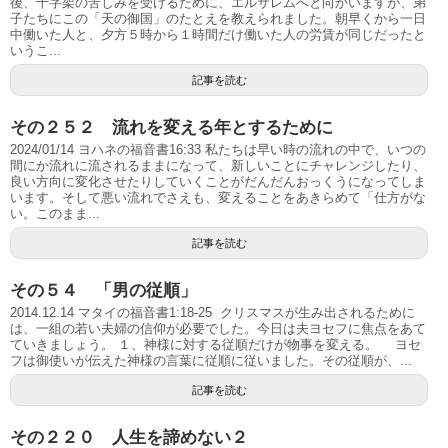
後、十字架の苦しみを受けるために、エルサレムへと向かいますが、弟
子たちにこの「天の御国」のたとえを教えられました。朝早くから一日
中働いた人と、夕方５時から１時間だけ働いた人の労賃が同じだったと
いうこ...
記事を読む
その２５２ 流れを変える年とするために
2024/01/14 ヨハネの福音書16:33 私たちは早い時の流れの中で、いつの
間にか流れに流されるままになって、新しいことにチャレンジしたり、
良い方向に変化させたりしていくことがだんだんおっくうになってしま
います。そして悪い流れでさえも、変えることをあきらめて「仕方がな
い。このまま...
記事を読む
その５４ 「男の従順」
2014.12.14 マタイの福音書1:18-25 クリスマスが生み出されるために
は、一組の若い夫婦の信仰が必要でした。今日は夫ヨセフに焦点をあて
ていきましょう。 １、神様に対する従順だけが物事を変える。 ヨセ
フは御使いが伝えた神様の言葉に従順に従いました。その従順が、...
記事を読む
その２２０ 人生を諦めない２