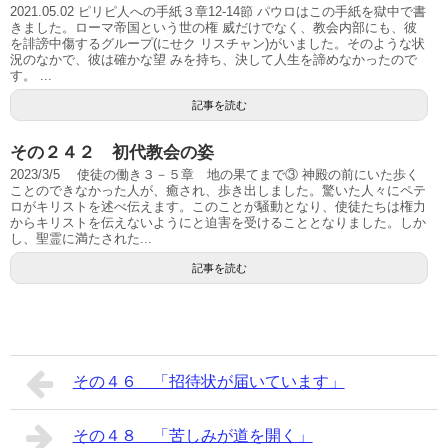
2021.05.02 ピリピ人への手紙３章12-14節 パウロはこの手紙を獄中で書
きました。ローマ帝国という世の権 威だけでなく、教会内部にも、彼
を誹謗中傷するグループ(にせク リスチャン)がいました。そのような状
況のなかで、彼は確かな望 みを持ち、決して人生を諦めなかったので
す。 ...
記事を読む
その２４２ 初代教会の姿
2023/3/5 使徒の働き３－５章 地の果てまで③ 神殿の前にいた歩く
ことのできなかった人が、癒され、歩き出しました。驚いた人々にペテ
ロがキリストを述べ伝えます。このことが騒動となり、使徒たちは権力
からキリストを伝えないようにと迫害を受けることとなりました。しか
し、聖霊に満たされた...
記事を読む
その４６ 「招待状が届いています」
その４８ 「苦しみが道を開く」