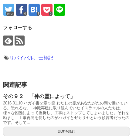
error
0
0
フォローする
リバイバル、士師記
関連記事
その９２ 「神の霊によって」
2016.01.10 ハガイ書２章５節 わたしの霊があなたがたの間で働いてい
る。恐れるな。 神殿再建に取り組んでいたイスラエルの人たちは、
様々な困難によって挫折し、工事はストップしてしまいました。それを
励まし、工事再開を促したのがハガイとゼカリヤという預言者だったの
です。そして...
記事を読む