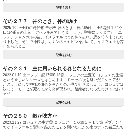
記事を読む
その２７７ 神のとき、神の助け
2025.10.26士師の時代⑤ デボラ 神のとき、神の助け 士師記4:1-24今
日は4番目の士師、デボラをみていきましょう。聖書によりますと、エ
フデ、シャムガルの後、イスラエルはまた神を忘れ、悪を行うようにな
りました。そこで神様は、カナンの王ヤビンを用いて、イスラエルを苦
しめられま...
記事を読む
その２３１ 主に用いられる器となるために
2022.01.16 出エジプト記17章8-13節 ヨシュアの生涯① ヨシュアの生涯
という新しいシリーズをはじめます。モーセの後を継いだヨシュアが、
どのようにして神様の御心を生きたのか見て行きましょう。ヨシュアは
決して、モーセが死んでから突然現われ、後継者になったわけではあり
ませ...
記事を読む
その２５０ 敵か味方か
2023.11.27 ヨシュアの生涯⑫ ヨシュア １０章１－１５節 ギブオンた
ちがイスラエルと盟約を結んだことを聞いたほかの南カナンの諸王たち