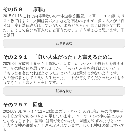
その５９ 「原罪」
2015.01.18 これで納得!!!救いの一本道④ 創世記 ３章１－１３節 キリ
スト教ではよく「人間は皆罪人」などと言われますが、多くの人が「自
分は一度も法律違反はしていない。まあどちらかと言えば善良な市民
だ。どうして自分も罪人などと言うのか。」そう考えると思います。罪
とは何...
記事を読む
その２９１ 「良い人生だった」と言えるために
2026.06.07箴言１９章２１節私たちは皆、いつか人生の終わりを迎えま
す。その時に何を思うでしょうか。「もっとお金を稼げばよかった」
「もっと有名になればよかった」という人は意外に少ないようです。一
人の信仰者として「良い人生だった」「神が与えてくださった人生を全
うできた」と言えたら幸いです。 ...
記事を読む
その２５７ 回復
2024.09.01 ネヘミヤ11－13章 エズラ・ネヘミヤ記は私たちの信仰生活
の中心が何であるべきかを示しています。 １、すべての神の業は人の
心からはじまる。 聖書には海が分かれたり、城壁がくずれたりといっ
た大きな神の御業がたくさん記されています。しかし神様の業はすべて
人...