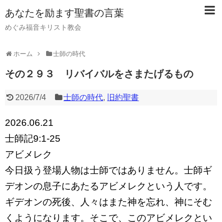
あなたを励ます聖書の言葉
めぐみ福音キリスト教会
ホーム
士師の時代
その２９３ リバイバルをさまたげるもの
2026/7/4
士師の時代
,
旧約聖書
2026.06.21
士師記9:1-25
アビメレク
今日扱う登場人物は士師ではありません。士師ギ
デオンの息子にあたるアビメレクという人です。
ギデオンの死後、人々はまた神を忘れ、神にそむ
くようになります。そこで、このアビメレクとい