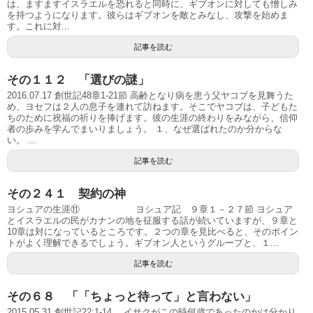
は、ますますイスラエルを恐れると同時に、ギブオンに対しても憎しみ
を持つようになります。彼らはギブオンを敵とみなし、攻撃を始めま
す。これに対...
記事を読む
その１１２ 「選びの謎」
2016.07.17 創世記48章1-21節 高齢となり病を患う父ヤコブを見舞うた
め、ヨセフは２人の息子を連れて訪ねます。そこでヤコブは、子どもた
ちのために祝福の祈りを捧げます。彼の生涯の終わりをみながら、信仰
者の歩みを学んでまいりましょう。 １、なぜ選ばれたのか分からな
い。 ...
記事を読む
その２４１ 契約の神
ヨシュアの生涯⑪ ヨシュア記 ９章１－２７節 ヨシュア
とイスラエルの民がカナンの地を征服する話が続いていますが、９章と
10章は対になっているところです。２つの章を見比べると、そのポイン
トがよく理解できるでしょう。ギブオン人というグループと、１...
記事を読む
その６８ 「「ちょっと待って」と言わない」
2015.05.31 創世記22:1-14 イサクがこの時何歳であったのかは分かり