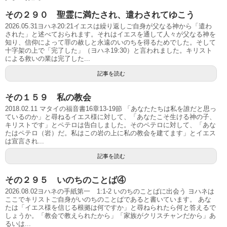
その２９０ 聖霊に満たされ、遣わされてゆこう
2026.05.31ヨハネ20:21イエスは繰り返しご自身が父なる神から「遣わ
された」と述べておられます。それはイエスを通して人々が父なる神を
知り、信仰によって罪の赦しと永遠のいのちを得るためでした。そして
十字架の上で「完了した」（ヨハネ19:30）と言われました。キリスト
による救いの業は完了した...
記事を読む
その１５９ 私の教会
2018.02.11 マタイの福音書16章13-19節 「あなたたちは私を誰だと思っ
ているのか」と尋ねるイエス様に対して、「あなたこそ生ける神の子、
キリストです」とペテロは告白しました。そのペテロに対して、「あな
たはペテロ（岩）だ。私はこの岩の上に私の教会を建てます」とイエス
は宣言され...
記事を読む
その２９５ いのちのことば④
2026.08.02ヨハネの手紙第一 1:1-2 いのちのことばに出会う ヨハネは
ここでキリストご自身がいのちのことばであると書いています。 あな
たは「イエス様を信じる根拠は何ですか」と尋ねられたら何と答えるで
しょうか。「教会で教えられたから」「家族がクリスチャンだから」あ
るいは...