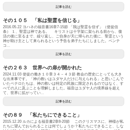
記事を読む
その１０５ 「私は聖霊を信じる」
2016.05.22 ヨハネの福音書16章7-15節 「我は聖霊を信ず」（使徒信
条） １、聖霊は神である。 キリストは十字架に架られる前から、復
活の後に至るまで、繰り返し、ご自身が天に帰られた後に、聖霊という
神が助け主として来られるという予告を弟子たちにしました。ペンテ
コ...
記事を読む
その２６３ 世界への扉が開かれた
2024.11.03 使徒の働き１０章３４－４３節 教会の歴史にとっても大き
な出来事です。「神の救いはユダヤ人だけに与えられる」と思いこんで
いたペテロたちは、神の救いは特定の民族に限定されるのではなく、す
べての人に及ぶことを理解しました。福音はユダヤ人の境界線を超え
て、世界に拡がってい...
記事を読む
その８９ 「私たちにできること」
2015.12.20 ルカによる福音書2章8-20節 このクリスマスに、神様が私
たちに望んでおられることは何でしょうか？私たちにできること、しな