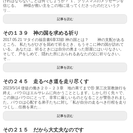
ければならないことは何でしょうか？ １、クリスマスのメッセージを
信じる。 神様が救い主をこの地に送ってくださったのだというク
リ...
記事を読む
その１３９ 神の国を求める祈り
2017.05.21 マタイの福音書6章33節 神の国とは？ 神の支配がある
ところ。 私たちがひざを屈めて祈るとき、もうそこに神の国が訪れて
いる。 あなたは、祈るときには自分の奥まった部屋にはいりなさい。
そして、戸をしめて、隠れた所におられるあなたの父に祈りなさい。
そ...
記事を読む
その２４５ 走るべき道を走り尽くす
2023/5/14 使徒の働き２０－２３章 地の果てまで⑪ 第三次宣教旅行を
終え、パウロはエルサレムに向かうこととします。しかし行く先々で、
この旅はパウロにとって、非常に厳しいものとなることが警告されまし
た。パウロは心配する弟子たちに対し「私が自分の走るべき行程を走り
つくし…任務を果た...
記事を読む
その２１５ だから大丈夫なのです