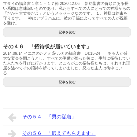
マタイの福音書１章１－１７節 2020.12.06 新約聖書の冒頭にある長
い系図は意味深いものであり、私たちすべての人にとっての神様からの
「だから大丈夫だよ」というメッセージなのです。 １、神様は約束を
守ります。 神はアブラハムに、彼の子孫によってすべての人が祝福
を受け...
記事を読む
その４６ 「招待状が届いています」
2014.09.14 イエスのたとえ⑮ ルカの福音書 14:15-24 ある人が盛
大な宴会を開こうとし、すべての準備が整った後に、事前に招待してい
た人たちを呼びに行かせます。ところがこの招待客たちは、それぞれ理
屈を述べてその招待を断ってしまいました。怒った主人は街中にい
る、...
記事を読む
その５４ 「男の従順」
その５６ 「鍛えてもらえます」