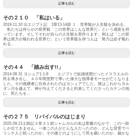
記事を読む
その２１０ 「私はいる」
2019.11.10 出エジプト記 3章13-14節 １．世界観が人生観を決める。
私たちは何らかの世界観「この世界はこんな世界だ」という感覚を持
っています。そしてそれが自らの人生観を形作ります。例えば「この世
界は努力が報われる世界だ」という世界観を持つ人は「努力は必ず報わ
れる...
記事を読む
その４４ 「踏み出す!!」
2014.08.31 ヨシュア1:1-9 エジプトで奴隷状態だったイスラエルの
民を導き出し、４０年間荒野で導いた偉大な指導者モーセが亡くなりま
した。その後継者に任命されたのはヨシュアでした。彼はこれからヨル
ダン川を越えて、神が与えてくださると約束してくださったカナンの地
に、民たちを...
記事を読む
その２７５ リバイバルのはじまり
2025.09.21士師記３章３１節シャムガルの名は聖書のなかで、この一節
しか出てきません。一体この人がどんな人だったのか。どんな背景でペ
リシテ人と戦ったのか。その後どのようにして民を裁いたのか、裁かな