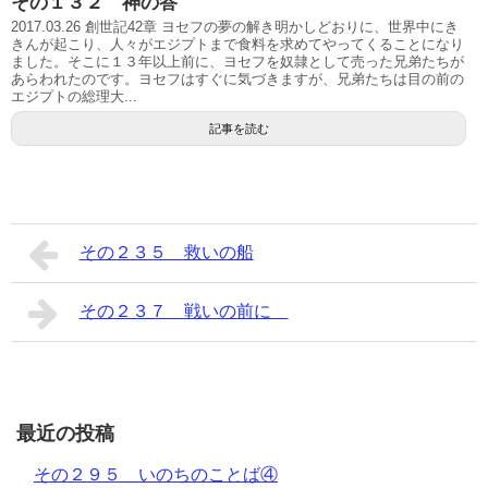
その１３２ 神の答
2017.03.26 創世記42章 ヨセフの夢の解き明かしどおりに、世界中にき
きんが起こり、人々がエジプトまで食料を求めてやってくることになり
ました。そこに１３年以上前に、ヨセフを奴隷として売った兄弟たちが
あらわれたのです。ヨセフはすぐに気づきますが、兄弟たちは目の前の
エジプトの総理大...
記事を読む
その２３５ 救いの船
その２３７ 戦いの前に
最近の投稿
その２９５ いのちのことば④