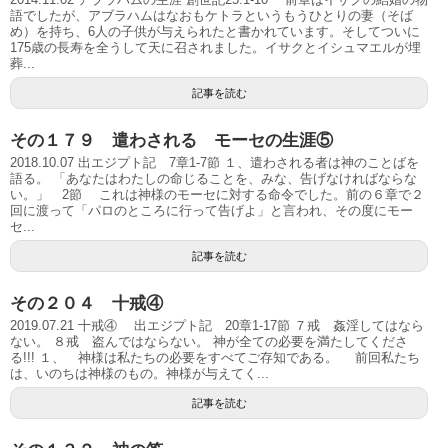
語でしたが、アブラハムはなおもケトラというもうひとりの妻（そば
め）を持ち、6人の子供が与えられたと書かれています。そしてついに
175歳の長寿を全うして天に召されました。イサクとイシュマエルが埋
葬...
記事を読む
その１７９ 遣わされる モーセの生涯⑤
2018.10.07 出エジプト記 7章1-7節 １、遣わされる者は神のことばを
語る。 「あなたはわたしの命じることを、みな、告げなければならな
い。」 2節 これは神様のモーセに対する命令でした。前の６章で２
回に渡って「パロのところに行って告げよ」と言われ、その度にモー
セ...
記事を読む
その２０４ 十戒④
2019.07.21 十戒④ 出エジプト記 20章1-17節 ７戒 姦淫してはなら
ない。 ８戒 盗んではならない。 神が全ての必要を満たしてくださ
る!!! １、 神様は私たちの必要をすべてご存知である。 前回私たち
は、いのちは神様のもの。神様が与えてく...
記事を読む