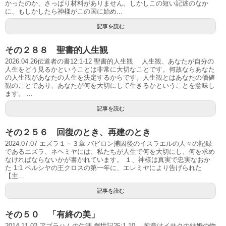
かったのか、さっぱり材料がありません。しかしこの短い記述のなか
に、もしかしたら神様がこの国に始め...
記事を読む
その２８８ 聖書的人生観
2026.04.26伝道者の書12:1-12 聖書的人生観 人生観、あなたが自分の
人生をどう見るかということは非常に大切なことです。何故ならあなた
の人生観があなたの人生を決定するからです。人生観とはあなたの価値
観のことであり、あなたが何を大切にして生きるかということを意味し
ます。 ...
記事を読む
その２５６ 回復のとき、再建のとき
2024.07.07 エズラ１－３章 バビロン捕囚後のイスラエルの人々の記録
であるエズラ、ネヘミヤには、私たちが人生で何を大切にし、何を求め
なければならないかが書かれています。 １、神様は真実で忠実なおか
た 1:1 ペルシヤの王クロスの第一年に、エレミヤにより告げられた
【主...
記事を読む
その５０ 「有終の美」
2014.11.02 アブラハムの生涯 創世記25:1-10 前章はイサクの結婚の物