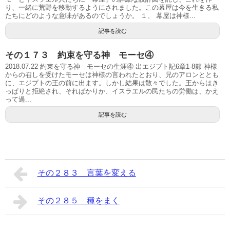
り、一緒に荒野を移動するようにされました。この幕屋は今を生きる私
たちにどのような意味があるのでしょうか。 １、 幕屋は神様...
記事を読む
その１７３ 約束を守る神 モーセ④
2018.07.22 約束を守る神 モーセの生涯④ 出エジプト記6章1-8節 神様
からの召しを受けたモーセは神様の言われたとおり、兄のアロンととも
に、エジプトの王の前に出ます。しかし結果は散々でした。王からはき
っぱりと拒絶され、そればかりか、イスラエルの民たちの労働は、かえ
って過...
記事を読む
その２８３ 言葉を変える
その２８５ 種をまく