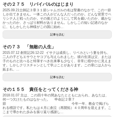
その２７５ リバイバルのはじまり
2025.09.21士師記３章３１節シャムガルの名は聖書のなかで、この一節
しか出てきません。一体この人がどんな人だったのか。どんな背景でペ
リシテ人と戦ったのか。その後どのようにして民を裁いたのか、裁かな
かったのか、さっぱり材料がありません。しかしこの短い記述のなか
に、もしかしたら神様がこの国に始め...
記事を読む
その７３ 「無敵の人生」
2015.07.12 創世記26:12-22 イサクは成長し、リベカという妻を持ち、
二人の子どもエサウとヤコブも与えられました。彼の生涯は父、または
子のものと比べると特筆すべき出来事も少なく、非常に穏やかに見えま
す。しかしクリスチャンとして学ぶことがあります。この章には人から
妬まれ、...
記事を読む
その１５５ 責任をとってくださる神
2018.01.07 主は、この四十年の間あなたとともにおられ、あなたは、
何一つ欠けたものはなかった。 申命記２章７
節 今年一年、教会で掲げら
れる標語です。私たちは４月に創立（再開拓）４０周年を迎えます。こ
こまで導かれた歩みを振り返り感謝し...