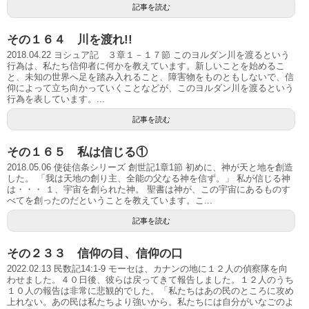
記事を読む
その１６４ 川を渡れ!!
2018.04.22 ヨシュア記 ３章１－１７節 このヨルダン川を渡るという
行為は、私たち信仰者に何かを教えています。新しいことを始めるこ
と、未知の世界へ足を踏み入れること、障害物をものともしないで、信
仰によって立ち向かっていくことなどが、このヨルダン川を渡るという
行為を表しています。...
記事を読む
その１６５ 私は信じる①
2018.05.06 使徒信条シリーズ 創世記1章1節 初めに、神が天と地を創造
した。 「我は天地の創り主、全能の父なる神を信ず。」 私が信じる神
は・・・ １、宇宙を創られた神。 聖書は神が、この宇宙にあるものす
べてを創ったのだということを教えています。こ...
記事を読む
その２３３ 信仰の目、信仰の口
2022.02.13 民数記14:1-9 モーセは、カナンの地に１２人の偵察隊を向
わせました。４０日後、彼らは戻ってきて報告しました。１２人のうち
１０人の報告は非常に悲観的でした。「私たちはあの民のところに攻め
上れない。あの民は私たちより強いから。私たちには自分がいなごのよ