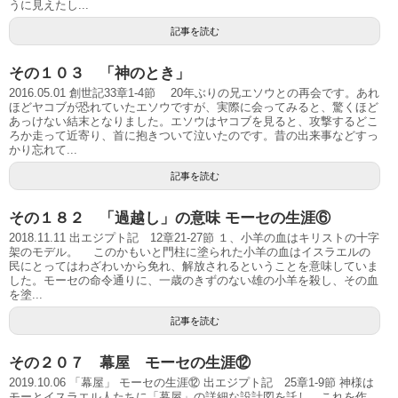
うに見えたし...
記事を読む
その１０３ 「神のとき」
2016.05.01 創世記33章1-4節 20年ぶりの兄エソウとの再会です。あれ
ほどヤコブが恐れていたエソウですが、実際に会ってみると、驚くほど
あっけない結末となりました。エソウはヤコブを見ると、攻撃するどこ
ろか走って近寄り、首に抱きついて泣いたのです。昔の出来事などすっ
かり忘れて...
記事を読む
その１８２ 「過越し」の意味 モーセの生涯⑥
2018.11.11 出エジプト記 12章21-27節 １、小羊の血はキリストの十字
架のモデル。 このかもいと門柱に塗られた小羊の血はイスラエルの
民にとってはわざわいから免れ、解放されるということを意味していま
した。モーセの命令通りに、一歳のきずのない雄の小羊を殺し、その血
を塗...
記事を読む
その２０７ 幕屋 モーセの生涯⑫
2019.10.06 「幕屋」 モーセの生涯⑫ 出エジプト記 25章1-9節 神様は
モーとイスラエル人たちに「幕屋」の詳細な設計図を託し、これを作